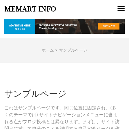
コ
MEMART INFO
ン
テ
ン
ツ
へ
ス
ホーム
>
サンプルページ
キ
ッ
プ
(Enter
を
押
サンプルページ
す)
これはサンプルページです。同じ位置に固定され、(多
くのテーマでは) サイトナビゲーションメニューに含ま
れる点がブログ投稿とは異なります。まずは、サイト訪
問者に対して自分のことを説明する自己紹介ページを作